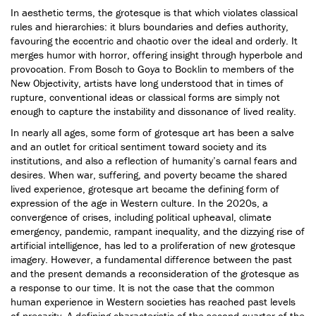
In aesthetic terms, the grotesque is that which violates classical
rules and hierarchies: it blurs boundaries and defies authority,
favouring the eccentric and chaotic over the ideal and orderly. It
merges humor with horror, offering insight through hyperbole and
provocation. From Bosch to Goya to Bocklin to members of the
New Objectivity, artists have long understood that in times of
rupture, conventional ideas or classical forms are simply not
enough to capture the instability and dissonance of lived reality.
In nearly all ages, some form of grotesque art has been a salve
and an outlet for critical sentiment toward society and its
institutions, and also a reflection of humanity’s carnal fears and
desires. When war, suffering, and poverty became the shared
lived experience, grotesque art became the defining form of
expression of the age in Western culture. In the 2020s, a
convergence of crises, including political upheaval, climate
emergency, pandemic, rampant inequality, and the dizzying rise of
artificial intelligence, has led to a proliferation of new grotesque
imagery. However, a fundamental difference between the past
and the present demands a reconsideration of the grotesque as
a response to our time. It is not the case that the common
human experience in Western societies has reached past levels
of precarity. A defining characteristic of the second quarter of the