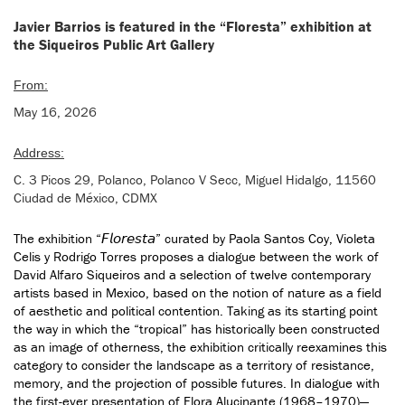
Javier Barrios is featured in the “Floresta” exhibition at
the Siqueiros Public Art Gallery
From:
May 16, 2026
Address:
C. 3 Picos 29, Polanco, Polanco V Secc, Miguel Hidalgo, 11560
Ciudad de México, CDMX
The exhibition “𝘍𝘭𝘰𝘳𝘦𝘴𝘵𝘢” curated by Paola Santos Coy, Violeta
Celis y Rodrigo Torres proposes a dialogue between the work of
David Alfaro Siqueiros and a selection of twelve contemporary
artists based in Mexico, based on the notion of nature as a field
of aesthetic and political contention. Taking as its starting point
the way in which the “tropical” has historically been constructed
as an image of otherness, the exhibition critically reexamines this
category to consider the landscape as a territory of resistance,
memory, and the projection of possible futures. In dialogue with
the first-ever presentation of Flora Alucinante (1968–1970)—