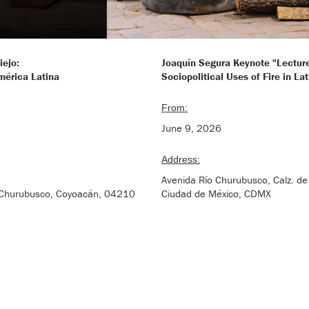
iejo:
Joaquín Segura Keynote "Lecture
mérica Latina
Sociopolitical Uses of Fire in L
From:
June 9, 2026
Address:
Avenida Río Churubusco, Calz. d
b Churubusco, Coyoacán, 04210
Ciudad de México, CDMX