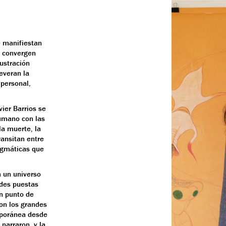
se manifiestan
a convergen
ustración
reveran la
 personal,
ier Barrios se
humano con las
la muerte, la
ransitan entre
digmáticas que
n un universo
ndes puestas
n punto de
con los grandes
mporánea desde
 narraron, y la