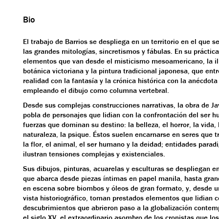
Bio
El trabajo de Barrios se despliega en un territorio en el que 
las grandes mitologías, sincretismos y fábulas. En su práctic
elementos que van desde el misticismo mesoamericano, la il
botánica victoriana y la pintura tradicional japonesa, que ent
realidad con la fantasía y la crónica histórica con la anécdota
empleando el dibujo como columna vertebral.
Desde sus complejas construcciones narrativas, la obra de Jav
pobla de personajes que lidian con la confrontación del ser 
fuerzas que dominan su destino: la belleza, el horror, la vida, 
naturaleza, la psique. Éstos suelen encarnarse en seres que t
la flor, el animal, el ser humano y la deidad; entidades para
ilustran tensiones complejas y existenciales.
Sus dibujos, pinturas, acuarelas y esculturas se despliegan e
que abarca desde piezas íntimas en papel manila, hasta gra
en escena sobre biombos y óleos de gran formato, y, desde u
vista historiográfico, toman prestados elementos que lidian 
descubrimientos que abrieron paso a la globalización conte
el siglo XV, el extraordinario asombro de los cronistas que los