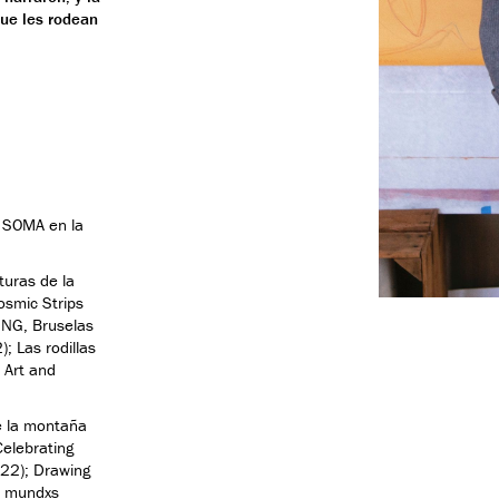
ue les rodean
o SOMA en la
turas de la
osmic Strips
ING, Bruselas
 Las rodillas
 Art and
de la montaña
Celebrating
022); Drawing
s mundxs